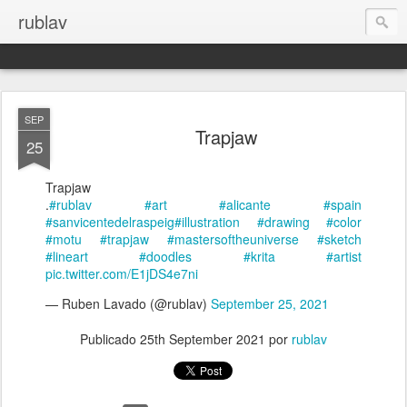
rublav
SEP
Trapjaw
25
Trapjaw
.
#rublav
#art
#alicante
#spain
#sanvicentedelraspeig
#illustration
#drawing
#color
#motu
#trapjaw
#mastersoftheuniverse
#sketch
#lineart
#doodles
#krita
#artist
pic.twitter.com/E1jDS4e7ni
— Ruben Lavado (@rublav)
September 25, 2021
Publicado
25th September 2021
por
rublav