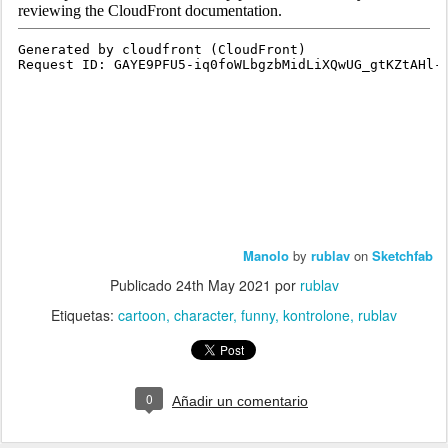
Manolo
by
rublav
on
Sketchfab
Publicado
24th May 2021
por
rublav
Etiquetas:
cartoon
character
funny
kontrolone
rublav
0
Añadir un comentario