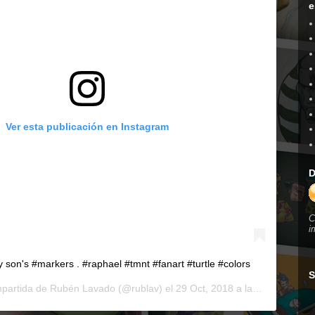
e
Ver esta publicación en Instagram
D
C
i
 son's #markers . #raphael #tmnt #fanart #turtle #colors
S
mpartida de
Rubén Lavado
(@rublav) el
29 Oct, 2018 a las 5:30 PDT