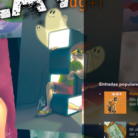
Entradas popular
Rotu
Mis 
que 
Hair
Mi ú
del 