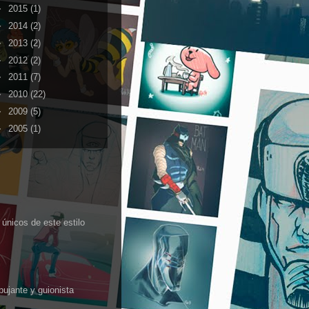
►
2015
(1)
►
2014
(2)
►
2013
(2)
►
2012
(2)
►
2011
(7)
►
2010
(22)
►
2009
(5)
►
2005
(1)
 únicos de este estilo
bujante y guionista