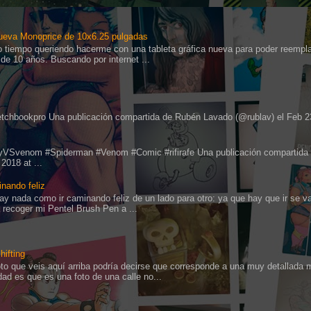
ueva Monoprice de 10x6.25 pulgadas
o tiempo queriendo hacerme con una tableta gráfica nueva para poder reempla
de 10 años. Buscando por internet ...
ketchbookpro Una publicación compartida de Rubén Lavado (@rublav) el Feb 2
eyVSvenom #Spiderman #Venom #Comic #rifirafe Una publicación compartida
 2018 at ...
nando feliz
ay nada como ir caminando feliz de un lado para otro: ya que hay que ir se va,
a recoger mi Pentel Brush Pen a ...
shifting
oto que veis aquí arriba podría decirse que corresponde a una muy detallada 
idad es que es una foto de una calle no...