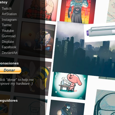
stoy
Twitch
ArtStation
Instagram
Twitter
Youtube
Gumroad
Displate
Facebook
DeviantArt
onaciones
lick "donar" to help me
mprove my hardware :)
eguidores