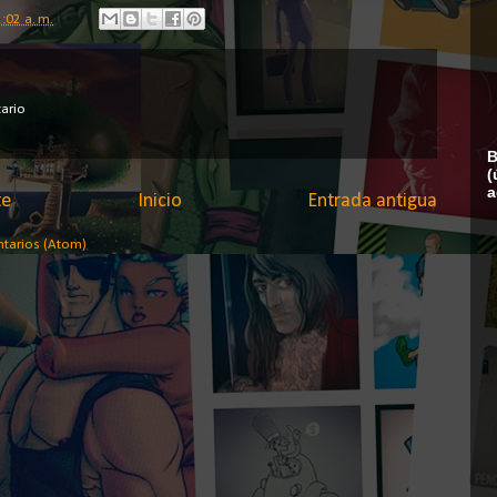
:02 a. m.
ario
B
(
a
te
Inicio
Entrada antigua
ntarios (Atom)