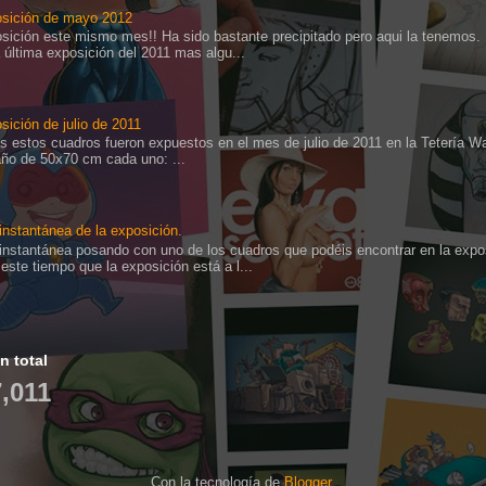
sición de mayo 2012
sición este mismo mes!! Ha sido bastante precipitado pero aqui la tenemos.
a última exposición del 2011 mas algu...
sición de julio de 2011
s estos cuadros fueron expuestos en el mes de julio de 2011 en la Tetería W
ño de 50x70 cm cada uno: ...
instantánea de la exposición.
instantánea posando con uno de los cuadros que podéis encontrar en la expo
 este tiempo que la exposición está a l...
n total
,011
Con la tecnología de
Blogger
.