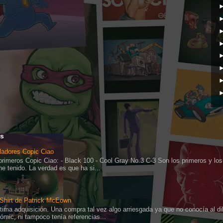
es
ladores Copic Ciao
primeros Copic Ciao: - Black 100 - Cool Gray No.3 C-3 Son los primeros y los
he tenido. La verdad es que ha si...
 Shirt de Patrick McEown
ltima adquisición. Una compra tal vez algo arriesgada ya que no conocía al di
cómic, ni tampoco tenía referencias...