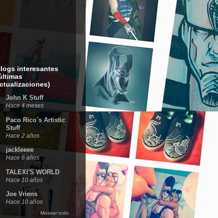
logs interesantes
últimas
ctualizaciones)
John K Stuff
Hace 4 meses
Paco Rico´s Artistic
Stuff
Hace 2 años
jackleeee
Hace 6 años
TALEXI'S WORLD
Hace 10 años
Joe Vriens
Hace 10 años
Mostrar todo