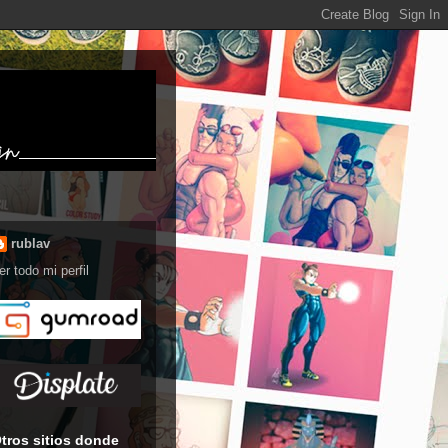
rublav
er todo mi perfil
tros sitios donde