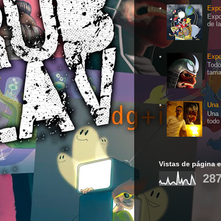
Expo
Expo
de l
Expo
Todo
tama
Una 
Una 
todo
Vistas de página e
287