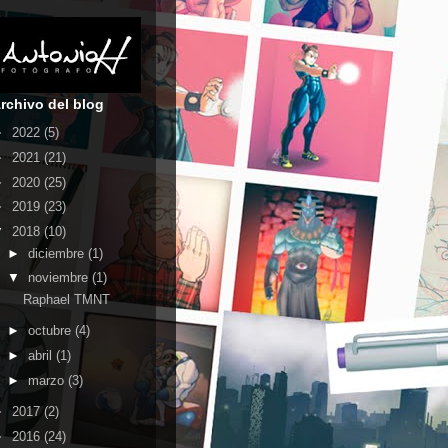
rchivo del blog
►
2022
(5)
►
2021
(21)
►
2020
(25)
►
2019
(23)
▼
2018
(10)
►
diciembre
(1)
▼
noviembre
(1)
Raphael TMNT
►
octubre
(4)
►
abril
(1)
►
marzo
(3)
►
2017
(2)
►
2016
(24)