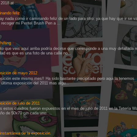
 2018 at ...
nando feliz
ay nada como ir caminando feliz de un lado para otro: ya que hay que ir se va,
a recoger mi Pentel Brush Pen a ...
shifting
oto que veis aquí arriba podría decirse que corresponde a una muy detallada 
idad es que es una foto de una calle no...
sición de mayo 2012
sición este mismo mes!! Ha sido bastante precipitado pero aqui la tenemos.
a última exposición del 2011 mas algu...
sición de julio de 2011
s estos cuadros fueron expuestos en el mes de julio de 2011 en la Tetería W
ño de 50x70 cm cada uno: ...
instantánea de la exposición.