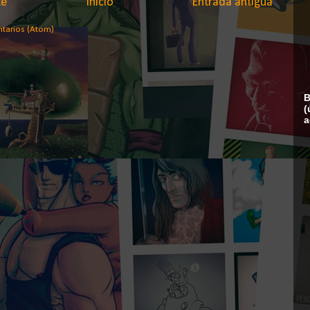
te
Inicio
Entrada antigua
ntarios (Atom)
B
(
a