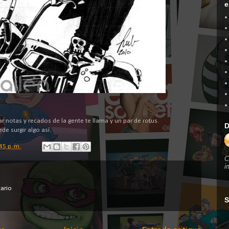
e
 notas y recados de la gente te llama y un par de rotus.
D
e surgir algo así.
45 p. m.
C
i
ario
S