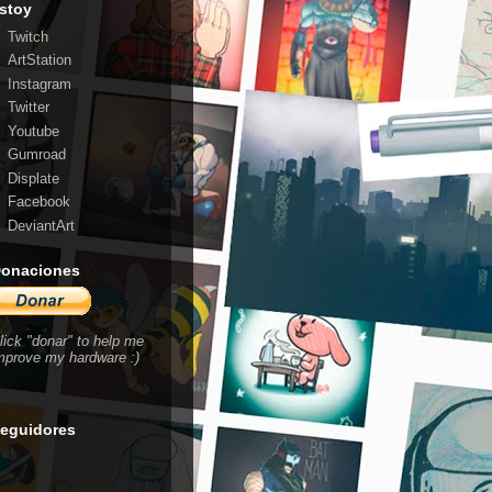
stoy
Twitch
ArtStation
Instagram
Twitter
Youtube
Gumroad
Displate
Facebook
DeviantArt
onaciones
lick "donar" to help me
mprove my hardware :)
eguidores