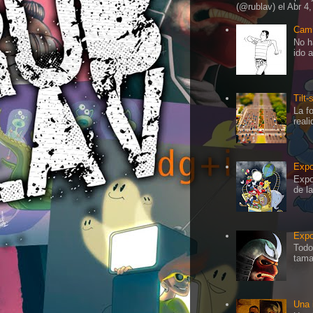
(@rublav) el Abr 4,
Cami
No h
ido 
Tilt-
La f
real
Expo
Expo
de l
Expo
Todo
tama
Una 