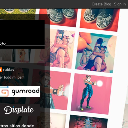
rublav
er todo mi perfil
tros sitios donde