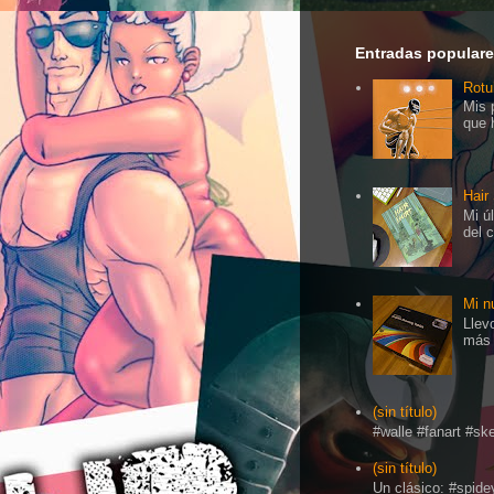
Entradas popular
Rotu
Mis 
que 
Hair
Mi ú
del 
Mi n
Llev
más 
(sin título)
#walle #fanart #s
(sin título)
Un clásico: #spid