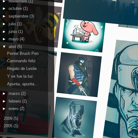
►
noviembre
(1)
►
octubre
(1)
►
septiembre
(3)
►
julio
(1)
►
junio
(1)
►
mayo
(4)
▼
abril
(5)
Pentel Brush Pen
Caminando feliz
Regalo de Leslie
Y se fue la luz
Apunta, apunta...
►
marzo
(2)
►
febrero
(2)
►
enero
(2)
►
2009
(5)
►
2005
(1)