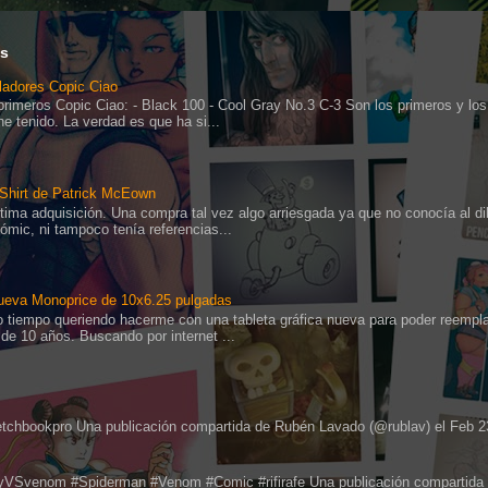
es
ladores Copic Ciao
primeros Copic Ciao: - Black 100 - Cool Gray No.3 C-3 Son los primeros y los
he tenido. La verdad es que ha si...
 Shirt de Patrick McEown
ltima adquisición. Una compra tal vez algo arriesgada ya que no conocía al di
cómic, ni tampoco tenía referencias...
ueva Monoprice de 10x6.25 pulgadas
o tiempo queriendo hacerme con una tableta gráfica nueva para poder reempla
de 10 años. Buscando por internet ...
ketchbookpro Una publicación compartida de Rubén Lavado (@rublav) el Feb 2
eyVSvenom #Spiderman #Venom #Comic #rifirafe Una publicación compartida