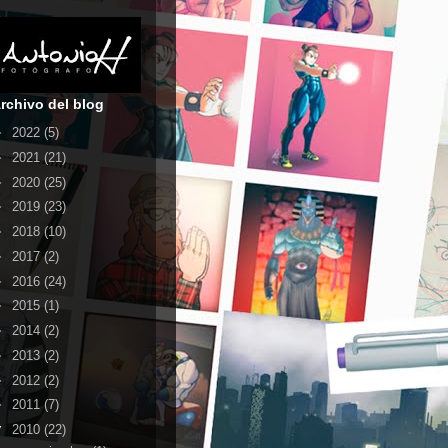
rchivo del blog
►
2022
(5)
►
2021
(21)
►
2020
(25)
►
2019
(23)
►
2018
(10)
►
2017
(2)
►
2016
(24)
►
2015
(1)
►
2014
(2)
►
2013
(2)
►
2012
(2)
►
2011
(7)
▼
2010
(22)