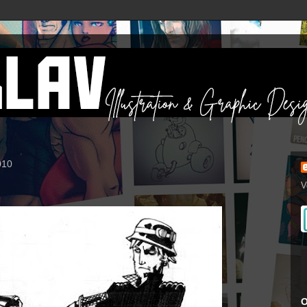
010
V
O