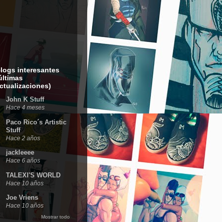
logs interesantes
últimas
ctualizaciones)
John K Stuff
Hace 4 meses
Paco Rico´s Artistic
Stuff
Hace 2 años
jackleeee
Hace 6 años
TALEXI'S WORLD
Hace 10 años
Joe Vriens
Hace 10 años
Mostrar todo